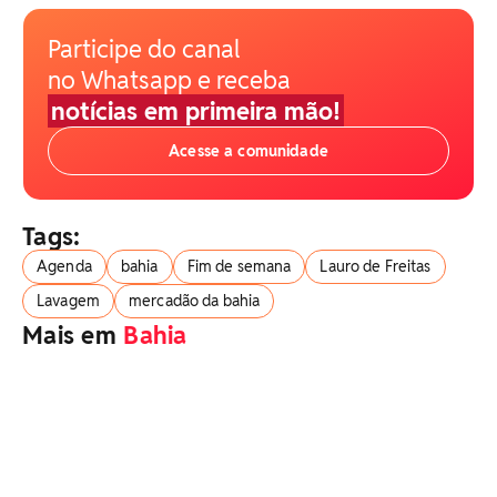
Participe do canal
no Whatsapp e receba
notícias em primeira mão!
Acesse a comunidade
Tags:
Agenda
bahia
Fim de semana
Lauro de Freitas
Lavagem
mercadão da bahia
Mais em
Bahia