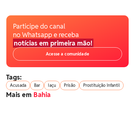
Participe do canal
no Whatsapp e receba
notícias em primeira mão!
Acesse a comunidade
Tags:
Acusada
Bar
Iaçu
Prisão
Prostituição Infantil
Mais em
Bahia