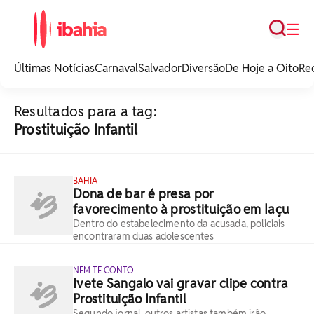
Busca
☰
iBahia é o portal de
noticias e
Últimas Notícias
Carnaval
Salvador
Diversão
De Hoje a Oito
Re
entretenimento da
Bahia.
Resultados para a tag:
Prostituição Infantil
BAHIA
Dona de bar é presa por
favorecimento à prostituição em Iaçu
Dentro do estabelecimento da acusada, policiais
encontraram duas adolescentes
NEM TE CONTO
Ivete Sangalo vai gravar clipe contra
Prostituição Infantil
Segundo jornal, outros artistas também irão