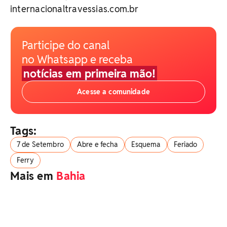
internacionaltravessias.com.br
Participe do canal
no Whatsapp e receba
notícias em primeira mão!
Acesse a comunidade
Tags:
7 de Setembro
Abre e fecha
Esquema
Feriado
Ferry
Mais em
Bahia