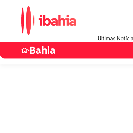
Últimas Notíci
Bahia
•