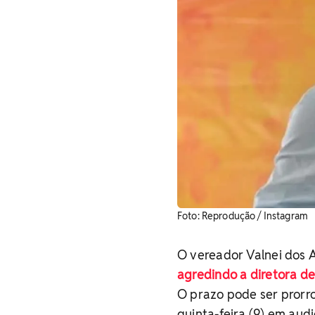
Foto: Reprodução / Instagram
O vereador Valnei dos A
agredindo a diretora d
O prazo pode ser prorr
quinta-feira (9) em aud