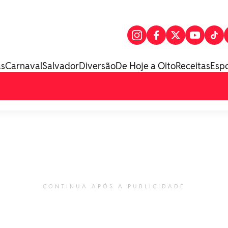
as
Carnaval
Salvador
Diversão
De Hoje a Oito
Receitas
Esp
CONTINUA APÓS A PUBLICIDADE