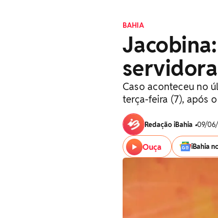
BAHIA
Jacobina
servidora
Caso aconteceu no úl
terça-feira (7), após 
Redação iBahia
•
09/06/
Ouça
iBahia n