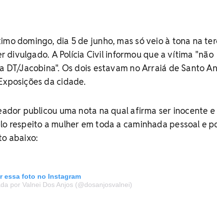
imo domingo, dia 5 de junho, mas só veio à tona na ter
ser divulgado. A Polícia Civil informou que a vítima "não
na DT/Jacobina". Os dois estavam no Arraiá de Santo An
Exposições da cidade.
reador publicou uma nota na qual afirma ser inocente e
lo respeito a mulher em toda a caminhada pessoal e pol
to abaixo:
r essa foto no Instagram
da por Valnei Dos Anjos (@dosanjosvalnei)