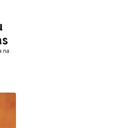
u
as
a na