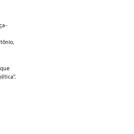
ça-
tônio,
 que
ítica”.