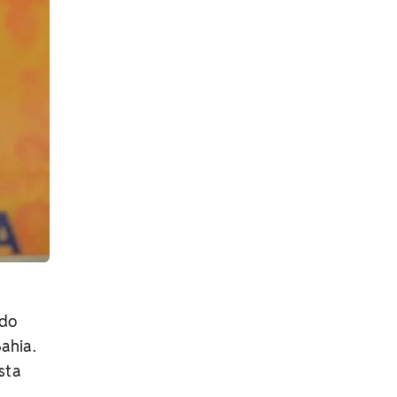
ado
ahia.
sta