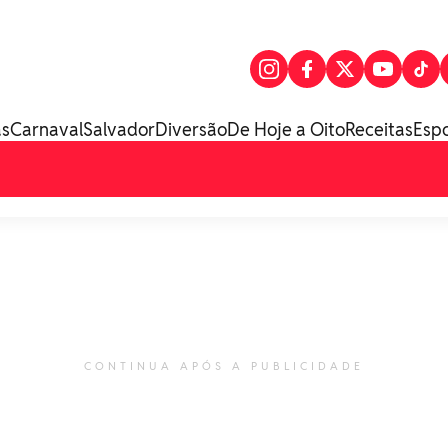
as
Carnaval
Salvador
Diversão
De Hoje a Oito
Receitas
Esp
CONTINUA APÓS A PUBLICIDADE