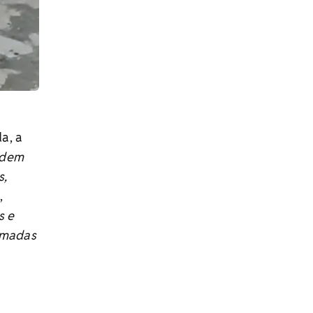
a, a
ndem
s,
,
s e
tomadas