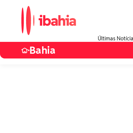
Últimas Notíci
Bahia
•