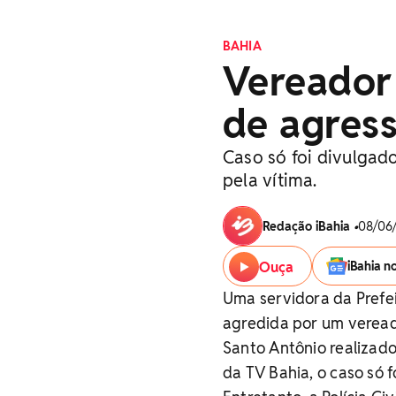
BAHIA
Vereador 
de agress
Caso só foi divulgado
pela vítima.
Redação iBahia
•
08/06/
Ouça
iBahia n
Uma servidora da Prefei
agredida por um veread
Santo Antônio realizad
da TV Bahia, o caso só f