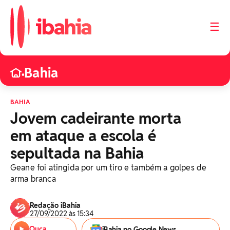
☰
Bahia
•
BAHIA
Jovem cadeirante morta
em ataque a escola é
sepultada na Bahia
Geane foi atingida por um tiro e também a golpes de
arma branca
Redação iBahia
27/09/2022 às 15:34
Ouça
iBahia no Google News