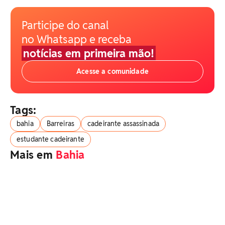
Participe do canal
no Whatsapp e receba
notícias em primeira mão!
Acesse a comunidade
Tags:
bahia
Barreiras
cadeirante assassinada
estudante cadeirante
Mais em
Bahia