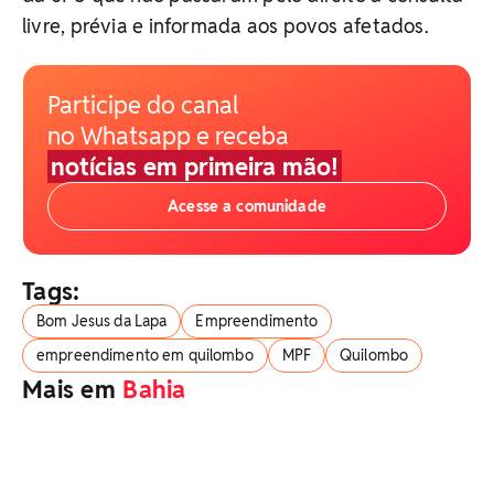
livre, prévia e informada aos povos afetados.
Participe do canal
no Whatsapp e receba
notícias em primeira mão!
Acesse a comunidade
Tags:
Bom Jesus da Lapa
Empreendimento
empreendimento em quilombo
MPF
Quilombo
Mais em
Bahia