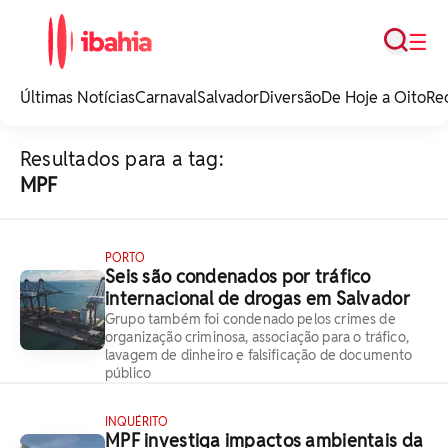
Busca
☰
iBahia é o portal de
noticias e
Últimas Notícias
Carnaval
Salvador
Diversão
De Hoje a Oito
Re
entretenimento da
Bahia.
Resultados para a tag:
MPF
PORTO
Seis são condenados por tráfico
internacional de drogas em Salvador
Grupo também foi condenado pelos crimes de
organização criminosa, associação para o tráfico,
lavagem de dinheiro e falsificação de documento
público
INQUÉRITO
MPF investiga impactos ambientais da