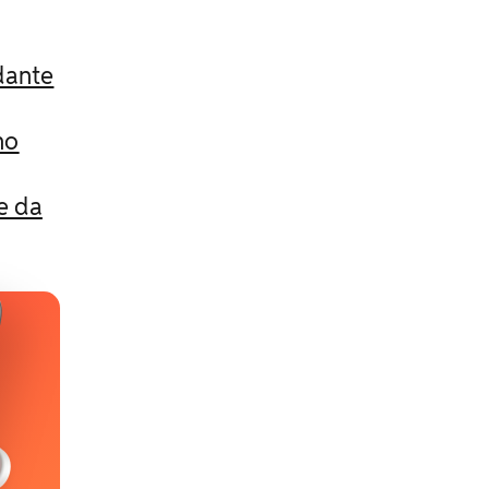
dante
no
e da