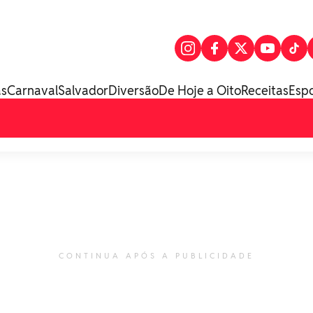
as
Carnaval
Salvador
Diversão
De Hoje a Oito
Receitas
Esp
CONTINUA APÓS A PUBLICIDADE