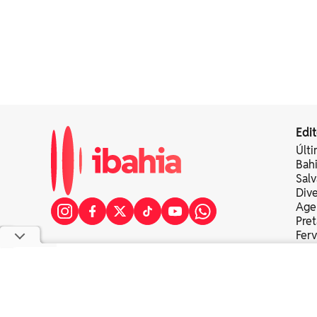
Edit
Últi
Bah
Sal
Div
Age
Pret
Fer
Colu
copyright © 2025 bahia eventos ltda - todos os direitos re