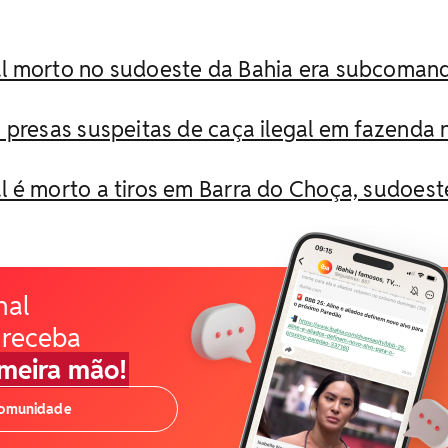
l morto no sudoeste da Bahia era subcoman
 presas suspeitas de caça ilegal em fazenda 
 é morto a tiros em Barra do Choça, sudoest
nal
 receba
imeira mão!
comunidade