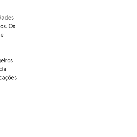
ldades
vos. Os
de
geiros
cia
icações