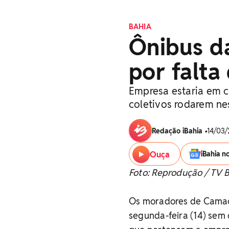
BAHIA
Ônibus d
por falta
Empresa estaria em c
coletivos rodarem ne
Redação iBahia
•
14/03/
Ouça
iBahia n
Foto: Reprodução / TV 
Os moradores de Camaça
segunda-feira (14) sem 