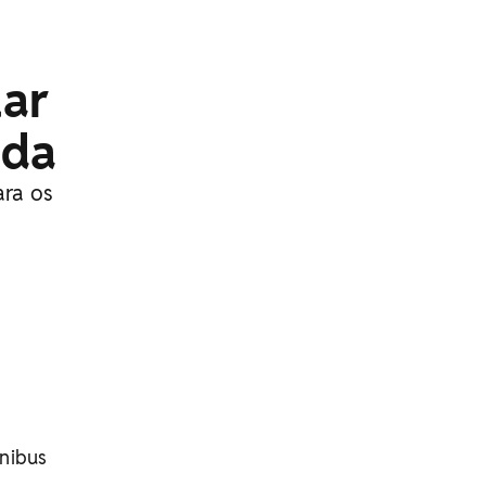
lar
nda
ara os
ônibus