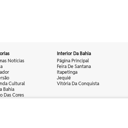
orias
Interior Da Bahia
mas Notícias
Página Principal
ia
Feira De Santana
vador
Itapetinga
ersão
Jequié
nda Cultural
Vitória Da Conquista
a Bahia
vo Das Cores
nistas
servados.