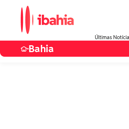
Últimas Notíci
Bahia
•