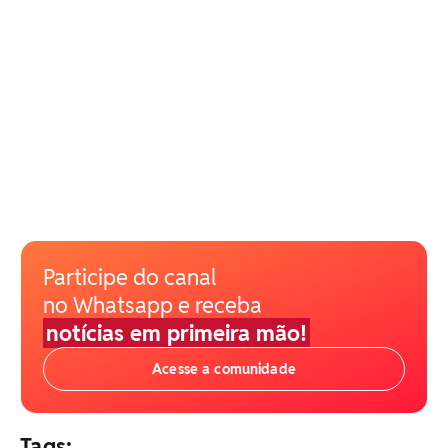
Participe do canal
no Whatsapp e receba
notícias em primeira mão!
Acesse a comunidade
Tags: