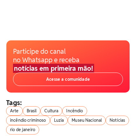
Participe do canal
no Whatsapp e receba
notícias em primeira mão!
Acesse a comunidade
Tags:
Arte
Brasil
Cultura
Incêndio
incêndio criminoso
Luzia
Museu Nacional
Notícias
rio de janeiro