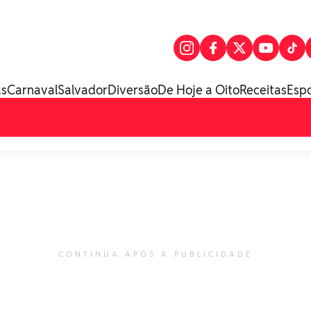
as
Carnaval
Salvador
Diversão
De Hoje a Oito
Receitas
Esp
CONTINUA APÓS A PUBLICIDADE