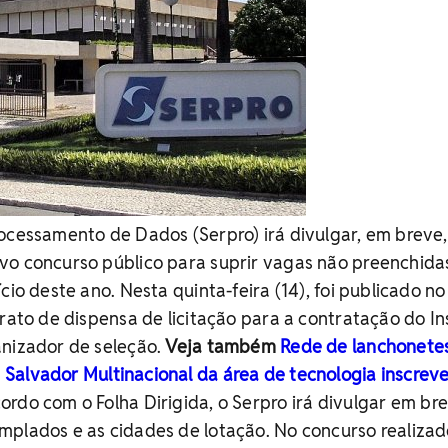
ocessamento de Dados (Serpro) irá divulgar, em breve,
vo concurso público para suprir vagas não preenchida
cio deste ano. Nesta quinta-feira (14), foi publicado no
trato de dispensa de licitação para a contratação do In
anizador de seleção.
Veja também
Rede de lanchonete
 Salvador
Multinacional da área de tecnologia inscrev
rdo com o Folha Dirigida, o Serpro irá divulgar em br
mplados e as cidades de lotação. No concurso realizad