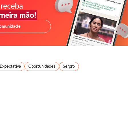
 receba
imeira mão!
comunidade
Expectativa
Oportunidades
Serpro