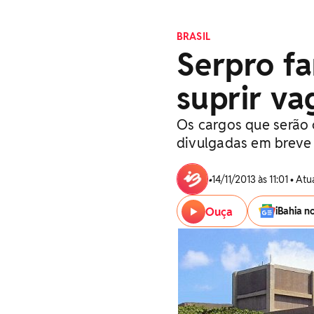
BRASIL
Serpro fa
suprir va
Os cargos que serão 
divulgadas em breve
•
14/11/2013 às 11:01 • A
Ouça
iBahia n