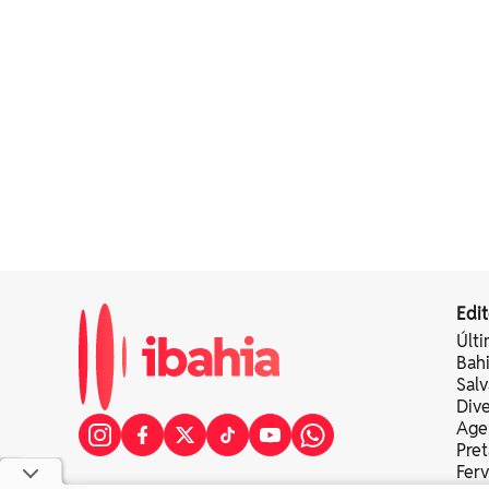
Edit
Últi
Bah
Sal
Div
Age
Pret
Fer