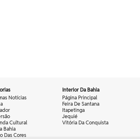
orias
Interior Da Bahia
mas Notícias
Página Principal
ia
Feira De Santana
vador
Itapetinga
ersão
Jequié
nda Cultural
Vitória Da Conquista
a Bahia
vo Das Cores