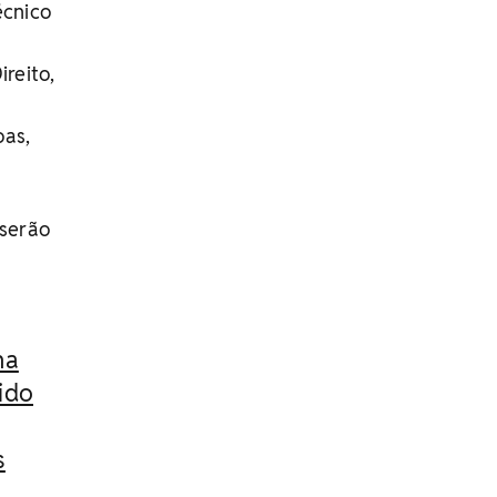
écnico
reito,
oas,
 serão
na
tido
s