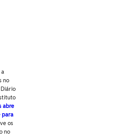
 a
s no
 Diário
stituto
s abre
e para
eve os
o no