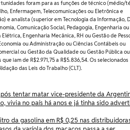
ortunidades foram para as funções de técnico (médio/t
ho, Enfermagem, Telecomunicações ou Eletrônica e
o) e analista (superior em Tecnologia da Informação, Di
conomia, Comunicação Social, Pedagogia, Engenharia ou
 Elétrica, Engenharia Mecânica, RH ou Gestão de Pess
Economia ou Administração ou Ciências Contábeis ou
Comercial ou Gestão da Qualidade ou Gestão Pública ou
s que iam de R$2.971,75 a R$5.836,54. Os selecionados
idação das Leis do Trabalho (CLT).
 após tentar matar vice-presidente da Argenti
, vivia no país há anos e já tinha sido adver
itro da gasolina em R$ 0,25 nas distribuidora
asos da varíola dos macacos passa a ser