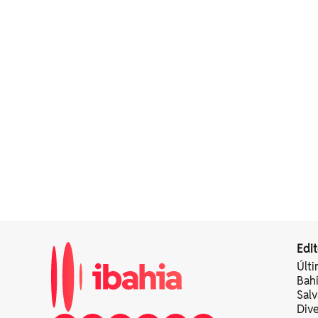
Edit
Últi
Bah
Sal
Div