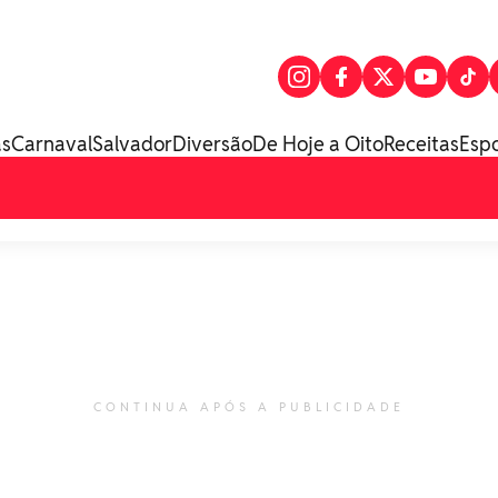
as
Carnaval
Salvador
Diversão
De Hoje a Oito
Receitas
Esp
CONTINUA APÓS A PUBLICIDADE