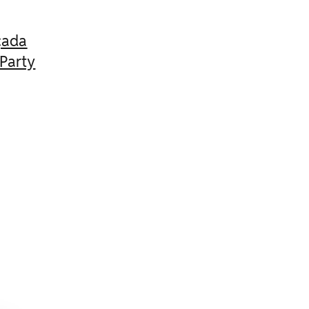
çada
Party