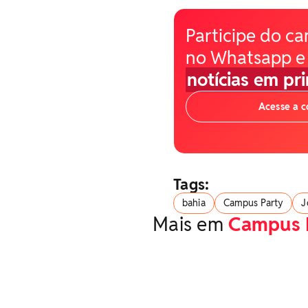
Participe do ca
no Whatsapp e
notícias em pr
Acesse a 
Tags:
bahia
Campus Party
J
Mais em
Campus 