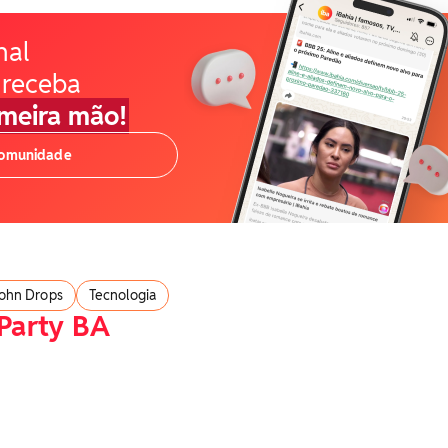
nal
 receba
imeira mão!
comunidade
ohn Drops
Tecnologia
Party BA