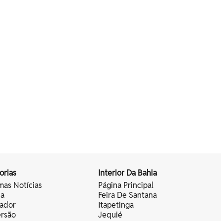
orias
Interior Da Bahia
mas Notícias
Página Principal
ia
Feira De Santana
vador
Itapetinga
ersão
Jequié