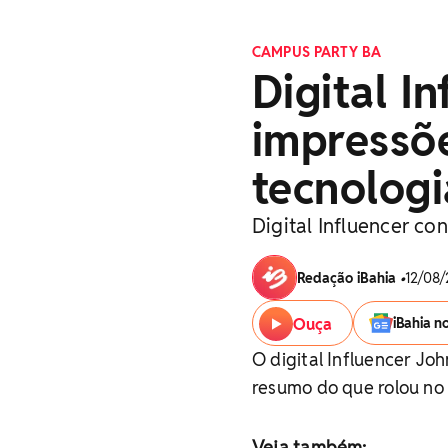
CAMPUS PARTY BA
Digital I
impressõ
tecnologi
Digital Influencer c
Redação iBahia
•
12/08/
Ouça
iBahia n
O digital Influencer Jo
resumo do que rolou no 
Veja também: