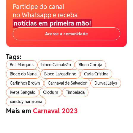
Participe do canal
no Whatsapp e receba
notícias em primeira mão!
Acesse a comunidade
Tags:
Bell Marques
bloco Camaleão
Bloco Coruja
Bloco do Nana
Bloco Largadinho
Carla Cristina
Carlinhos Brown
Carnaval de Salvador
Durval Lelys
Ivete Sangalo
Olodum
Timbalada
xanddy harmonia
Mais em
Carnaval 2023