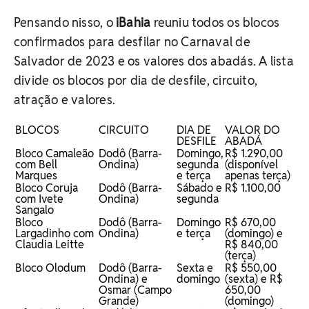
Pensando nisso, o
iBahia
reuniu todos os blocos
confirmados para desfilar no Carnaval de
Salvador de 2023 e os valores dos abadás. A lista
divide os blocos por dia de desfile, circuito,
atração e valores.
BLOCOS
CIRCUITO
DIA DE
VALOR DO
DESFILE
ABADÁ
Bloco Camaleão
Dodô (Barra-
Domingo,
R$ 1.290,00
com Bell
Ondina)
segunda
(disponível
Marques
e terça
apenas terça)
Bloco Coruja
Dodô (Barra-
Sábado e
R$ 1.100,00
com Ivete
Ondina)
segunda
Sangalo
Bloco
Dodô (Barra-
Domingo
R$ 670,00
Largadinho com
Ondina)
e terça
(domingo) e
Claudia Leitte
R$ 840,00
(terça)
Bloco Olodum
Dodô (Barra-
Sexta e
R$ 550,00
Ondina) e
domingo
(sexta) e R$
Osmar (Campo
650,00
Grande)
(domingo)