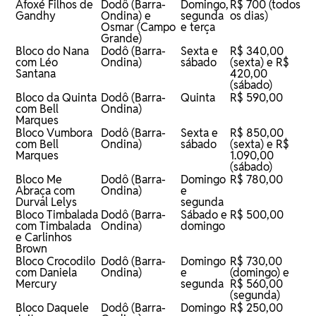
Afoxé Filhos de
Dodô (Barra-
Domingo,
R$ 700 (todos
Gandhy
Ondina) e
segunda
os dias)
Osmar (Campo
e terça
Grande)
Bloco do Nana
Dodô (Barra-
Sexta e
R$ 340,00
com Léo
Ondina)
sábado
(sexta) e R$
Santana
420,00
(sábado)
Bloco da Quinta
Dodô (Barra-
Quinta
R$ 590,00
com Bell
Ondina)
Marques
Bloco Vumbora
Dodô (Barra-
Sexta e
R$ 850,00
com Bell
Ondina)
sábado
(sexta) e R$
Marques
1.090,00
(sábado)
Bloco Me
Dodô (Barra-
Domingo
R$ 780,00
Abraça com
Ondina)
e
Durval Lelys
segunda
Bloco Timbalada
Dodô (Barra-
Sábado e
R$ 500,00
com Timbalada
Ondina)
domingo
e Carlinhos
Brown
Bloco Crocodilo
Dodô (Barra-
Domingo
R$ 730,00
com Daniela
Ondina)
e
(domingo) e
Mercury
segunda
R$ 560,00
(segunda)
Bloco Daquele
Dodô (Barra-
Domingo
R$ 250,00