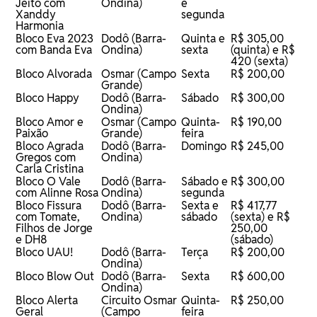
Jeito com
Ondina)
e
Xanddy
segunda
Harmonia
Bloco Eva 2023
Dodô (Barra-
Quinta e
R$ 305,00
com Banda Eva
Ondina)
sexta
(quinta) e R$
420 (sexta)
Bloco Alvorada
Osmar (Campo
Sexta
R$ 200,00
Grande)
Bloco Happy
Dodô (Barra-
Sábado
R$ 300,00
Ondina)
Bloco Amor e
Osmar (Campo
Quinta-
R$ 190,00
Paixão
Grande)
feira
Bloco Agrada
Dodô (Barra-
Domingo
R$ 245,00
Gregos com
Ondina)
Carla Cristina
Bloco O Vale
Dodô (Barra-
Sábado e
R$ 300,00
com Alinne Rosa
Ondina)
segunda
Bloco Fissura
Dodô (Barra-
Sexta e
R$ 417,77
com Tomate,
Ondina)
sábado
(sexta) e R$
Filhos de Jorge
250,00
e DH8
(sábado)
Bloco UAU!
Dodô (Barra-
Terça
R$ 200,00
Ondina)
Bloco Blow Out
Dodô (Barra-
Sexta
R$ 600,00
Ondina)
Bloco Alerta
Circuito Osmar
Quinta-
R$ 250,00
Geral
(Campo
feira