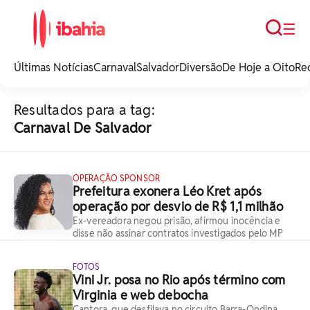
Busca
☰
iBahia é o portal de
noticias e
Últimas Notícias
Carnaval
Salvador
Diversão
De Hoje a Oito
Re
entretenimento da
Bahia.
Resultados para a tag:
Carnaval De Salvador
OPERAÇÃO SPONSOR
Prefeitura exonera Léo Kret após
operação por desvio de R$ 1,1 milhão
Ex-vereadora negou prisão, afirmou inocência e
disse não assinar contratos investigados pelo MP
FOTOS
Vini Jr. posa no Rio após término com
Virginia e web debocha
Cantora, que desfilava no circuito Barra-Ondina,