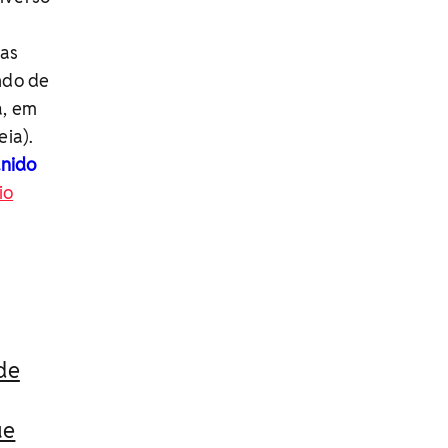
ias
ndo de
a, em
eia).
anido
io
de
ue