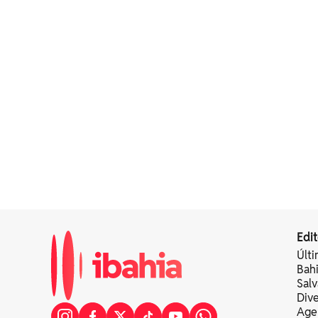
Edit
Últi
Bah
Sal
Div
Age