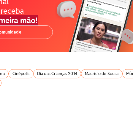
nal
 receba
imeira mão!
comunidade
ma
Cinépolis
Dia das Crianças 2014
Mauricio de Sousa
Môn