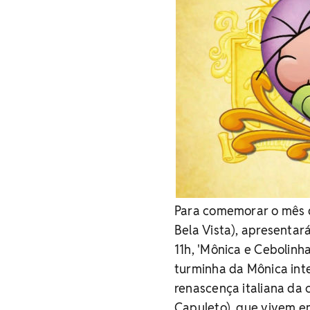
Para comemorar o mês d
Bela Vista), apresentar
11h, 'Mônica e Cebolinh
turminha da Mônica inte
renascença italiana da 
Capuleto), que vivem em