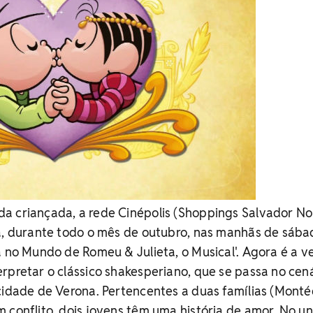
a criançada, a rede Cinépolis (Shoppings Salvador No
á, durante todo o mês de outubro, nas manhãs de sába
a no Mundo de Romeu & Julieta, o Musical'. Agora é a v
rpretar o clássico shakesperiano, que se passa no cen
cidade de Verona. Pertencentes a duas famílias (Monté
 conflito, dois jovens têm uma história de amor. No u