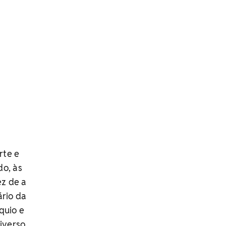
rte e
do, às
ez de a
ário da
quio e
niverso