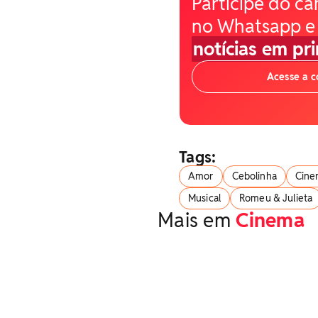
Participe do ca
no Whatsapp e
notícias em pr
Acesse a 
Tags:
Amor
Cebolinha
Cine
Musical
Romeu & Julieta
Mais em
Cinema