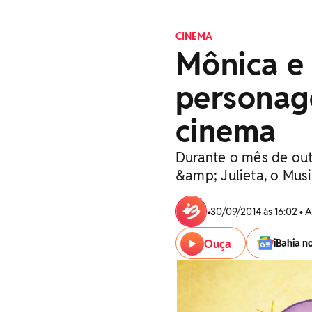
CINEMA
Mônica e
personag
cinema
Durante o mês de ou
&amp; Julieta, o Mus
•
30/09/2014 às 16:02 • 
Ouça
iBahia n