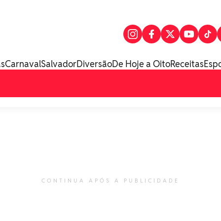
as
Carnaval
Salvador
Diversão
De Hoje a Oito
Receitas
Esp
CONTINUA APÓS A PUBLICIDADE