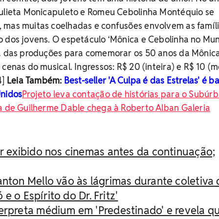
Julieta Monicapuleto e Romeu Cebolinha Montéquio se
 mas muitas coelhadas e confusões envolvem as famíl
o dos jovens. O espetáculo ‘Mônica e Cebolinha no Mu
ma das produções para comemorar os 50 anos da Mônic
cenas do musical. Ingressos: R$ 20 (inteira) e R$ 10 (m
4]
Leia Também:
Best-seller 'A Culpa é das Estrelas' é b
Unidos
Projeto leva contação de histórias para o Subúrb
a de Guilherme Dable chega à Roberto Alban Galeria
er exibido nos cinemas antes da continuação;
anton Mello vão às lágrimas durante coletiva 
e o Espírito do Dr. Fritz'
erpreta médium em 'Predestinado' e revela q