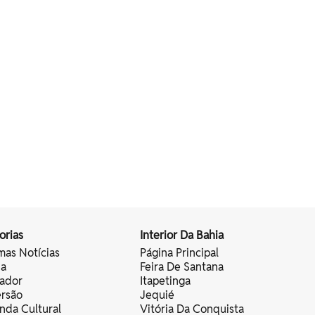
orias
Interior Da Bahia
mas Notícias
Página Principal
ia
Feira De Santana
vador
Itapetinga
ersão
Jequié
nda Cultural
Vitória Da Conquista