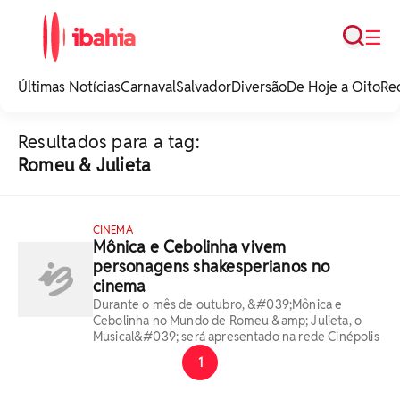
Busca
☰
iBahia é o portal de
noticias e
Últimas Notícias
Carnaval
Salvador
Diversão
De Hoje a Oito
Re
entretenimento da
Bahia.
Resultados para a tag:
Romeu & Julieta
CINEMA
Mônica e Cebolinha vivem
personagens shakesperianos no
cinema
Durante o mês de outubro, &#039;Mônica e
Cebolinha no Mundo de Romeu &amp; Julieta, o
Musical&#039; será apresentado na rede Cinépolis
1