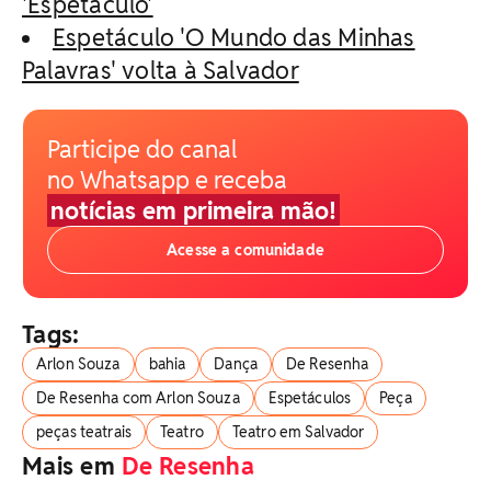
'Espetáculo'
Espetáculo 'O Mundo das Minhas
Palavras' volta à Salvador
Participe do canal
no Whatsapp e receba
notícias em primeira mão!
Acesse a comunidade
Tags:
Arlon Souza
bahia
Dança
De Resenha
De Resenha com Arlon Souza
Espetáculos
Peça
peças teatrais
Teatro
Teatro em Salvador
Mais em
De Resenha