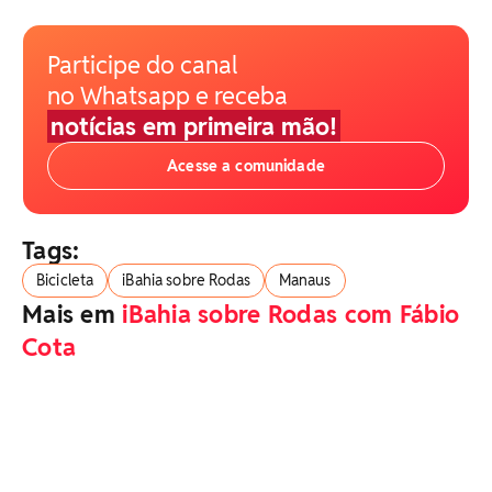
Participe do canal
no Whatsapp e receba
notícias em primeira mão!
Acesse a comunidade
Tags:
Bicicleta
iBahia sobre Rodas
Manaus
Mais em
iBahia sobre Rodas com Fábio
Cota