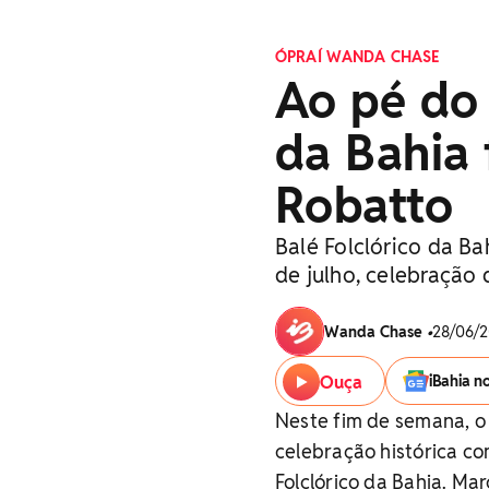
ÓPRAÍ WANDA CHASE
Ao pé do 
da Bahia
Robatto
Balé Folclórico da B
de julho, celebração 
Wanda Chase
•
28/06/2
Ouça
iBahia n
Neste fim de semana, o
celebração histórica c
Folclórico da Bahia. Ma