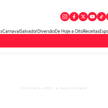
as
Carnaval
Salvador
Diversão
De Hoje a Oito
Receitas
Esp
CONTINUA APÓS A PUBLICIDADE