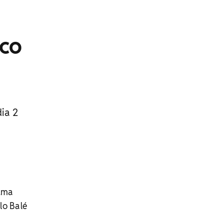
ico
ia 2
 uma
lo Balé