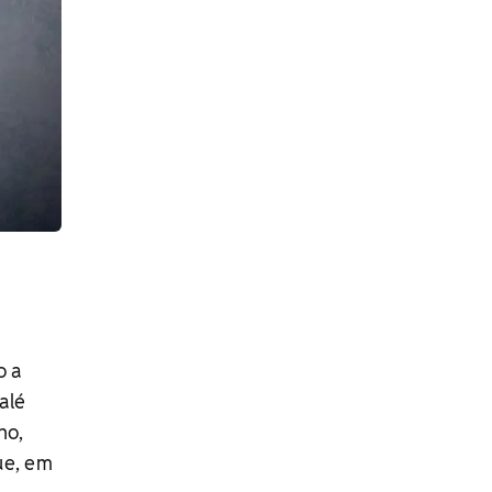
o a
alé
ho,
ue, em