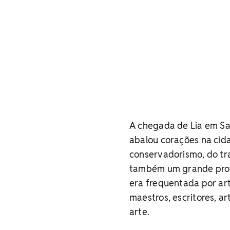
A chegada de Lia em Sal
abalou corações na cida
conservadorismo, do tra
também um grande profis
era frequentada por ar
maestros, escritores, ar
arte.