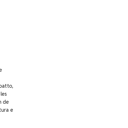
e
batto,
les
m de
tura e