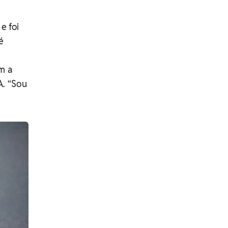
e foi
é
m a
A. “Sou