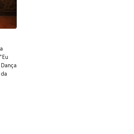
ma
 "Eu
e Dança
 da