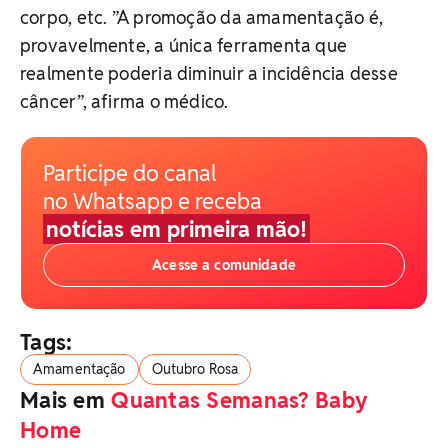
corpo, etc. ”A promoção da amamentação é,
provavelmente, a única ferramenta que
realmente poderia diminuir a incidência desse
câncer”, afirma o médico.
Participe do canal
no Whatsapp e receba
notícias em primeira mão!
Acesse a comunidade
Tags:
Amamentação
Outubro Rosa
Mais em
Quantas Semanas? Baby
Home