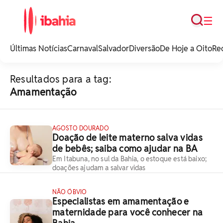
Busca
☰
iBahia é o portal de
noticias e
Últimas Notícias
Carnaval
Salvador
Diversão
De Hoje a Oito
Re
entretenimento da
Bahia.
Resultados para a tag:
Amamentação
AGOSTO DOURADO
Doação de leite materno salva vidas
de bebês; saiba como ajudar na BA
Em Itabuna, no sul da Bahia, o estoque está baixo;
doações ajudam a salvar vidas
NÃO ÓBVIO
Especialistas em amamentação e
maternidade para você conhecer na