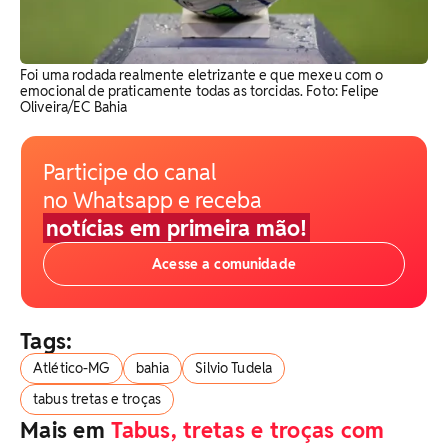
Foi uma rodada realmente eletrizante e que mexeu com o
emocional de praticamente todas as torcidas. Foto: Felipe
Oliveira/EC Bahia
Participe do canal
no Whatsapp e receba
notícias em primeira mão!
Acesse a comunidade
Tags:
Atlético-MG
bahia
Silvio Tudela
tabus tretas e troças
Mais em
Tabus, tretas e troças com