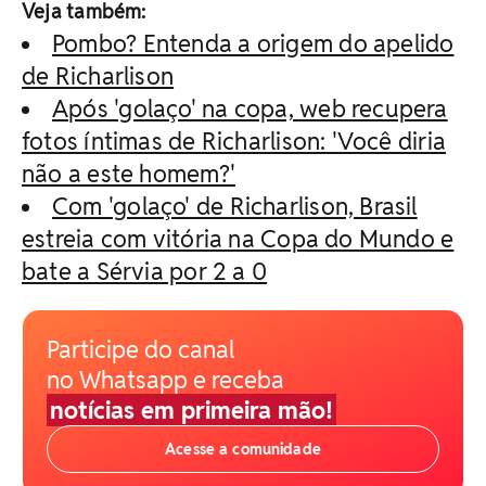
Veja também:
Pombo? Entenda a origem do apelido
de Richarlison
Após 'golaço' na copa, web recupera
fotos íntimas de Richarlison: 'Você diria
não a este homem?'
Com 'golaço' de Richarlison, Brasil
estreia com vitória na Copa do Mundo e
bate a Sérvia por 2 a 0
Participe do canal
no Whatsapp e receba
notícias em primeira mão!
Acesse a comunidade