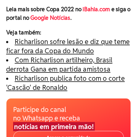
Leia mais sobre Copa 2022 no
iBahia.com
e siga o
portal no
Google Notícias
.
Veja também:
Richarlison sofre lesão e diz que teme
ficar fora da Copa do Mundo
Com Richarlison artilheiro, Brasil
derrota Gana em partida amistosa
Richarlison publica foto com o corte
'Cascão' de Ronaldo
Participe do canal
no Whatsapp e receba
notícias em primeira mão!