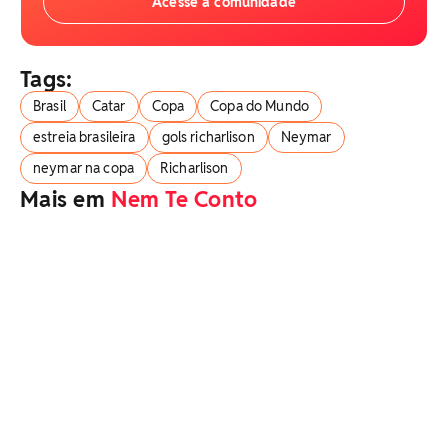
Acesse a comunidade
Tags:
Brasil
Catar
Copa
Copa do Mundo
estreia brasileira
gols richarlison
Neymar
neymar na copa
Richarlison
Mais em
Nem Te Conto