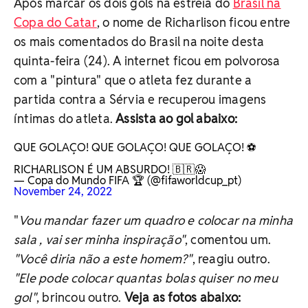
Após marcar os dois gols na estreia do
Brasil na
Copa do Catar
, o nome de Richarlison ficou entre
os mais comentados do Brasil na noite desta
quinta-feira (24). A internet ficou em polvorosa
com a "pintura" que o atleta fez durante a
partida contra a Sérvia e recuperou imagens
íntimas do atleta.
Assista ao gol abaixo:
QUE GOLAÇO! QUE GOLAÇO! QUE GOLAÇO! ⚽
RICHARLISON É UM ABSURDO! 🇧🇷😱
— Copa do Mundo FIFA 🏆 (@fifaworldcup_pt)
November 24, 2022
"
Vou mandar fazer um quadro e colocar na minha
sala , vai ser minha inspiração"
, comentou um.
"Você diria não a este homem?"
, reagiu outro.
"Ele pode colocar quantas bolas quiser no meu
gol"
, brincou outro.
Veja as fotos abaixo: