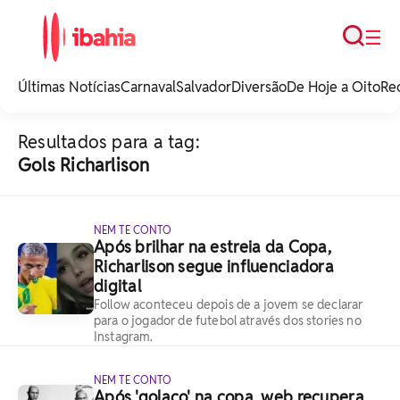
Busca
☰
iBahia é o portal de
noticias e
Últimas Notícias
Carnaval
Salvador
Diversão
De Hoje a Oito
Re
entretenimento da
Bahia.
Resultados para a tag:
Gols Richarlison
NEM TE CONTO
Após brilhar na estreia da Copa,
Richarlison segue influenciadora
digital
Follow aconteceu depois de a jovem se declarar
para o jogador de futebol através dos stories no
Instagram.
NEM TE CONTO
Após 'golaço' na copa, web recupera