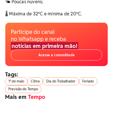
🌤️ Poucas nuvens;
🌡️ Máxima de 32ºC e mínima de 20ºC.
Participe do canal
no Whatsapp e receba
notícias em primeira mão!
Acesse a comunidade
Tags:
1º de maio
Clima
Dia do Trabalhador
Feriado
Previsão do Tempo
Mais em
Tempo