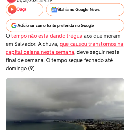
07/06/2024 às 9:29
Ouça
iBahia no Google News
Adicionar como fonte preferida no Google
O
tempo não está dando trégua
aos que moram
em Salvador. A chuva,
que causou transtornos na
capital baiana nesta semana
, deve seguir neste
final de semana. O tempo segue fechado até
domingo (9).