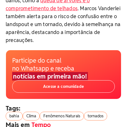
danos, como a
queda de árvores e o
comprometimento de telhados
. Marcos Vanderlei
também alerta para o risco de confusão entre o
landspout e um tornado, devido à semelhança na
aparência, destacando a importância de
precauções.
Participe do canal
no Whatsapp e receba
notícias em primeira mão!
Acesse a comunidade
Tags:
bahia
Clima
Fenômenos Naturais
tornados
Mais em
Tempo