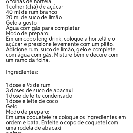
6 folhas de hortelã
1 colher (chá) de açúcar
40 ml de rum branco
20 ml de suco de limão
Gelo a gosto
Água com gás para completar
Modo de preparo:
Em um copo long drink, coloque a hortelã e o
açúcar e pressione levemente com um pilão.
Adicione rum, suco de limão, gelo e complete
com água com gás. Misture bem e decore com
um ramo da folha.
Ingredientes:
1 dose e ½ de rum
3 doses de suco de abacaxi
1 dose de leite condensado
1 dose e leite de coco
Gelo
Modo de preparo:
Em uma coqueteleira coloque os ingredientes em
ordem e bata. Enfeite o copo de coquetel com
uma rodela de abacaxi