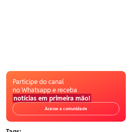
Participe do canal
no Whatsapp e receba
notícias em primeira mão!
Acesse a comunidade
Tags: