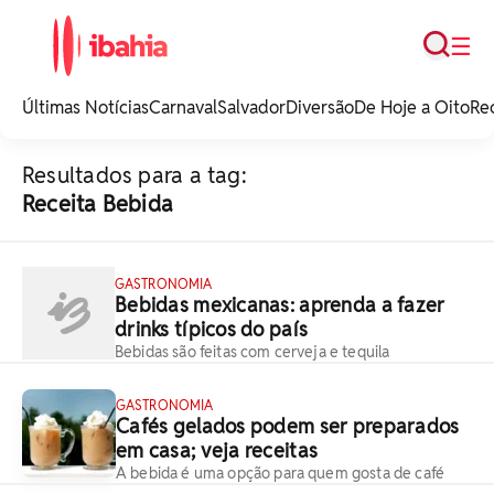
Busca
☰
iBahia é o portal de
noticias e
Últimas Notícias
Carnaval
Salvador
Diversão
De Hoje a Oito
Re
entretenimento da
Bahia.
Resultados para a tag:
Receita Bebida
GASTRONOMIA
Bebidas mexicanas: aprenda a fazer
drinks típicos do país
Bebidas são feitas com cerveja e tequila
GASTRONOMIA
Cafés gelados podem ser preparados
em casa; veja receitas
A bebida é uma opção para quem gosta de café