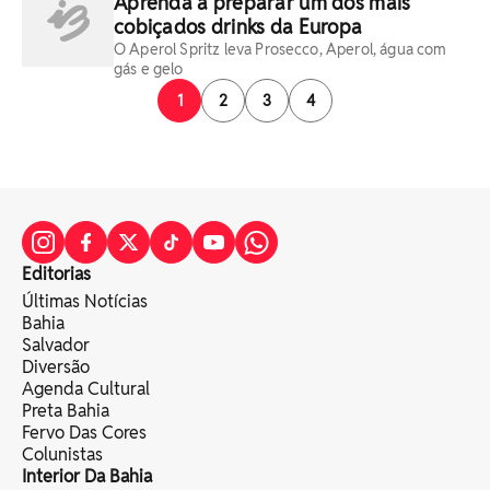
Aprenda a preparar um dos mais
cobiçados drinks da Europa
O Aperol Spritz leva Prosecco, Aperol, água com
gás e gelo
1
2
3
4
Editorias
Últimas Notícias
Bahia
Salvador
Diversão
Agenda Cultural
Preta Bahia
Fervo Das Cores
Colunistas
Interior Da Bahia