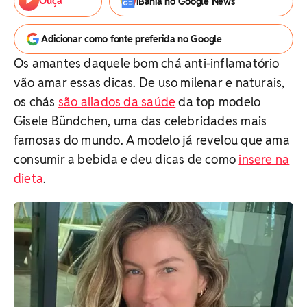
Ouça
iBahia no Google News
Adicionar como fonte preferida no Google
Os amantes daquele bom chá anti-inflamatório
vão amar essas dicas. De uso milenar e naturais,
os chás
são aliados da saúde
da top modelo
Gisele Bündchen, uma das celebridades mais
famosas do mundo. A modelo já revelou que ama
consumir a bebida e deu dicas de como
insere na
dieta
.