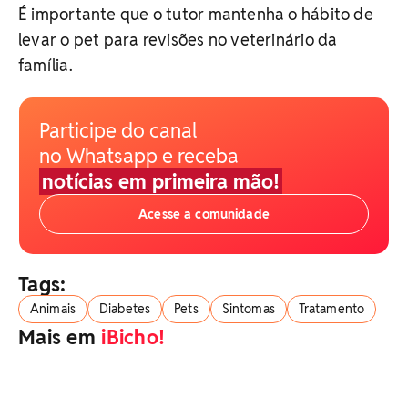
É importante que o tutor mantenha o hábito de
levar o pet para revisões no veterinário da
família.
Participe do canal
no Whatsapp e receba
notícias em primeira mão!
Acesse a comunidade
Tags:
Animais
Diabetes
Pets
Sintomas
Tratamento
Mais em
iBicho!