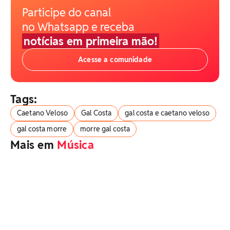
Participe do canal
no Whatsapp e receba
notícias em primeira mão!
Acesse a comunidade
Tags:
Caetano Veloso
Gal Costa
gal costa e caetano veloso
gal costa morre
morre gal costa
Mais em
Música