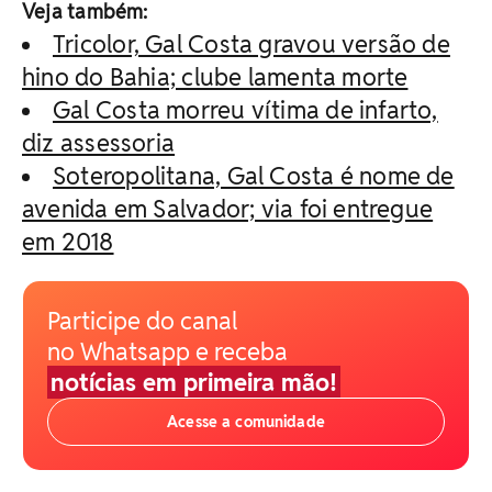
Veja também:
Tricolor, Gal Costa gravou versão de
hino do Bahia; clube lamenta morte
Gal Costa morreu vítima de infarto,
diz assessoria
Soteropolitana, Gal Costa é nome de
avenida em Salvador; via foi entregue
em 2018
Participe do canal
no Whatsapp e receba
notícias em primeira mão!
Acesse a comunidade