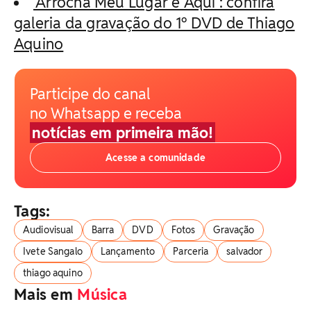
'Arrocha Meu Lugar é Aqui': confira
galeria da gravação do 1º DVD de Thiago
Aquino
Participe do canal
no Whatsapp e receba
notícias em primeira mão!
Acesse a comunidade
Tags:
Audiovisual
Barra
DVD
Fotos
Gravação
Ivete Sangalo
Lançamento
Parceria
salvador
thiago aquino
Mais em
Música