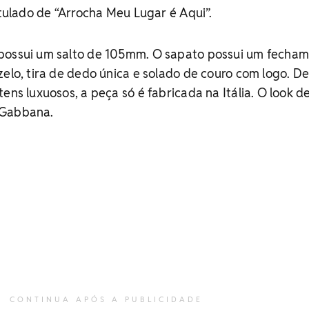
itulado de “Arrocha Meu Lugar é Aqui”.
possui um salto de 105mm. O sapato possui um fecha
zelo, tira de dedo única e solado de couro com logo. D
ens luxuosos, a peça só é fabricada na Itália. O look d
 Gabbana.
CONTINUA APÓS A PUBLICIDADE