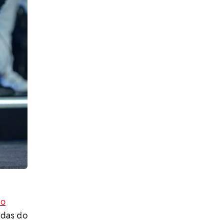
do
adas do