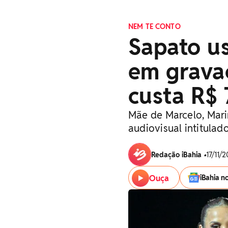
NEM TE CONTO
Sapato u
em grava
custa R$ 
Mãe de Marcelo, Mari
audiovisual intitula
Redação iBahia
•
17/11/2
Ouça
iBahia n