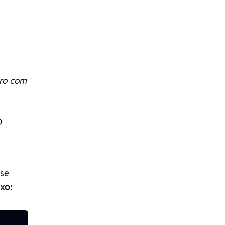
ro com
D
nse
xo: