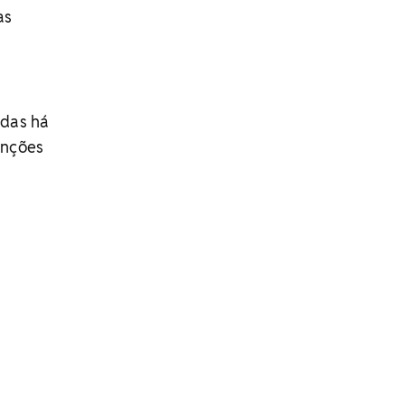
as
idas há
anções
s