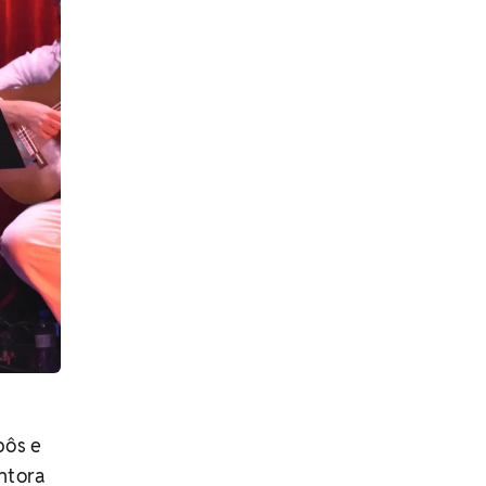
pôs e
ntora