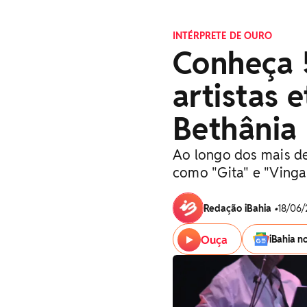
INTÉRPRETE DE OURO
Conheça 
artistas 
Bethânia
Ao longo dos mais de
como "Gita" e "Vinga
Redação iBahia
•
18/06/
Ouça
iBahia n