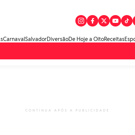
as
Carnaval
Salvador
Diversão
De Hoje a Oito
Receitas
Esp
CONTINUA APÓS A PUBLICIDADE