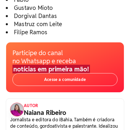
Gustavo Mioto
Dorgival Dantas
Mastruz com Leite
Filipe Ramos
Participe do canal
no Whatsapp e receba
notícias em primeira mão!
Acesse a comunidade
AUTOR
Naiana Ribeiro
Jornalista e editora do iBahia. Também é criadora
de conteúdo, gordoativista e palestrante. Idealizou