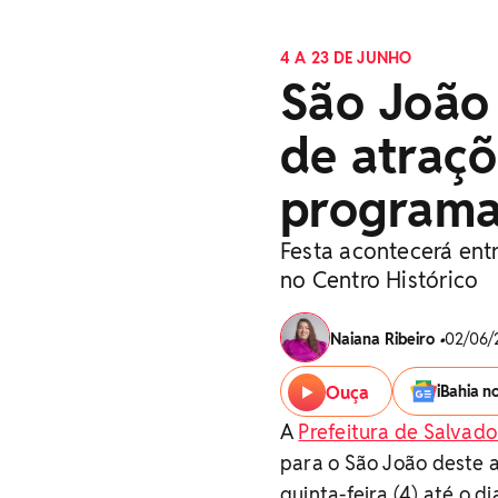
4 A 23 DE JUNHO
São João 
de atraçõ
program
Festa acontecerá entr
no Centro Histórico
Naiana Ribeiro
•
02/06/2
Ouça
iBahia n
A
Prefeitura de Salvado
para o São João deste 
quinta-feira (4) até o d