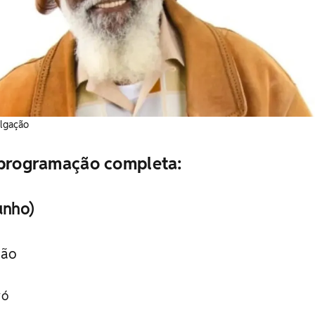
ulgação
 programação completa:
unho)
hão
ró