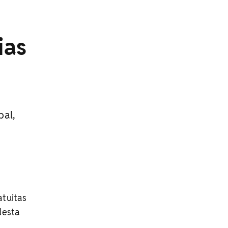
ias
pal,
atuitas
desta