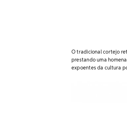
O tradicional cortejo r
prestando uma homenag
expoentes da cultura po