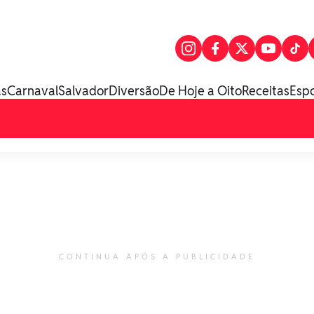
as
Carnaval
Salvador
Diversão
De Hoje a Oito
Receitas
Esp
CONTINUA APÓS A PUBLICIDADE