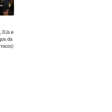
, DJs e
gos da
rrocos)