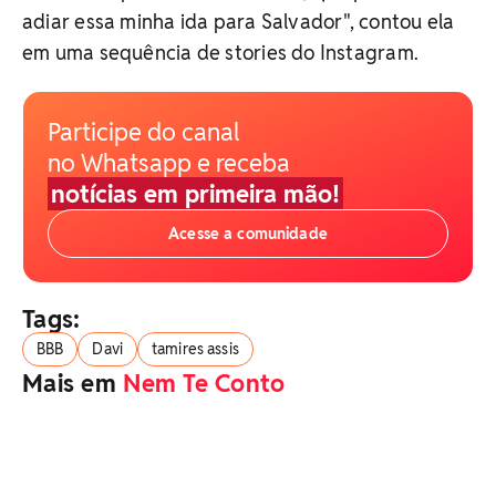
adiar essa minha ida para Salvador", contou ela
em uma sequência de stories do Instagram.
Participe do canal
no Whatsapp e receba
notícias em primeira mão!
Acesse a comunidade
Tags:
BBB
Davi
tamires assis
Mais em
Nem Te Conto