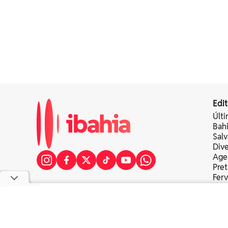
Edit
Últi
Bah
Sal
Div
Age
Pret
Fer
Colu
copyright © 2025 bahia eventos ltda - todos os direitos re