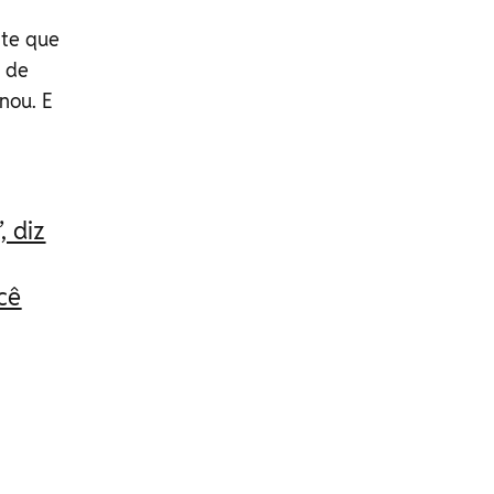
nte que
a de
nou. E
, diz
cê