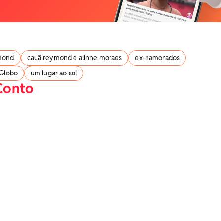
mond
cauã reymond e alinne moraes
ex-namorados
Globo
um lugar ao sol
Conto