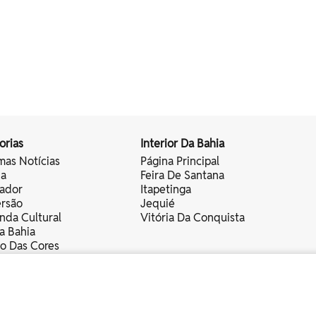
orias
Interior Da Bahia
mas Notícias
Página Principal
ia
Feira De Santana
vador
Itapetinga
ersão
Jequié
nda Cultural
Vitória Da Conquista
a Bahia
vo Das Cores
nistas
servados.