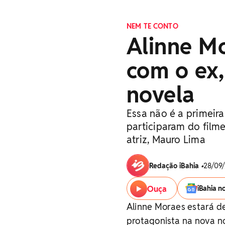
NEM TE CONTO
Alinne Mo
com o ex
novela
Essa não é a primeira
participaram do fil
atriz, Mauro Lima
Redação iBahia
•
28/09/
Ouça
iBahia n
Alinne Moraes estará d
protagonista na nova no