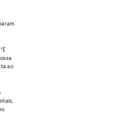
iparam
 "É
nossa
sta ao
a
ntais,
ou