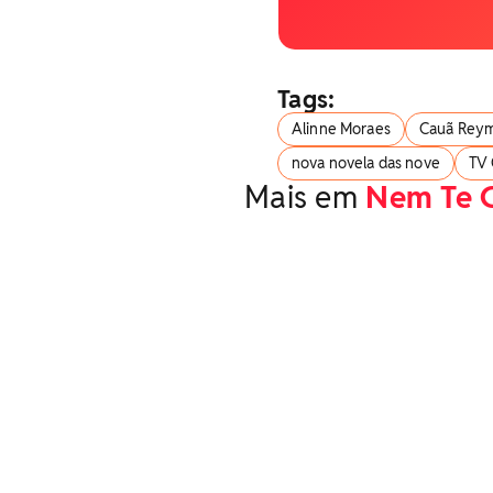
Tags:
Alinne Moraes
Cauã Rey
nova novela das nove
TV 
Mais em
Nem Te 