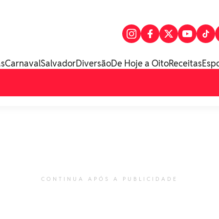
as
Carnaval
Salvador
Diversão
De Hoje a Oito
Receitas
Esp
CONTINUA APÓS A PUBLICIDADE