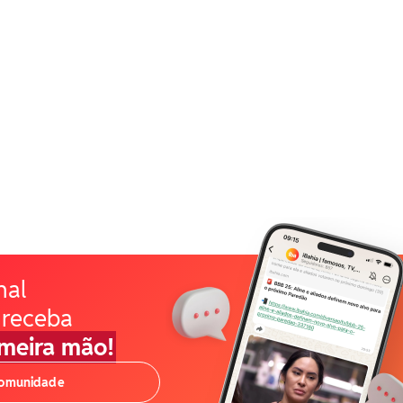
nal
 receba
imeira mão!
comunidade