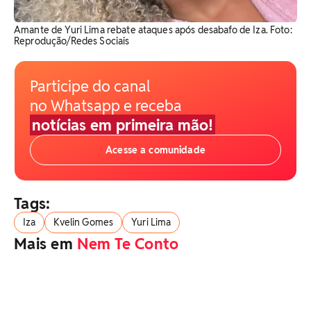
Amante de Yuri Lima rebate ataques após desabafo de Iza. Foto:
Reprodução/Redes Sociais
Participe do canal
no Whatsapp e receba
notícias em primeira mão!
Acesse a comunidade
Tags:
Iza
Kvelin Gomes
Yuri Lima
Mais em
Nem Te Conto