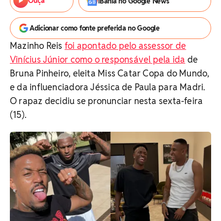
Ouça
iBahia no Google News
Adicionar como fonte preferida no Google
Mazinho Reis
foi apontado pelo assessor de
Vinícius Júnior como o responsável pela ida
de
Bruna Pinheiro, eleita Miss Catar Copa do Mundo,
e da influenciadora Jéssica de Paula para Madri.
O rapaz decidiu se pronunciar nesta sexta-feira
(15).