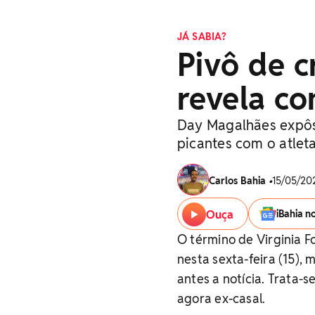
JÁ SABIA?
Pivô de cr
revela co
Day Magalhães expôs
picantes com o atlet
Carlos Bahia
•
15/05/202
Ouça
iBahia n
O término de Virginia F
nesta sexta-feira (15),
antes a notícia. Trata-
agora ex-casal.