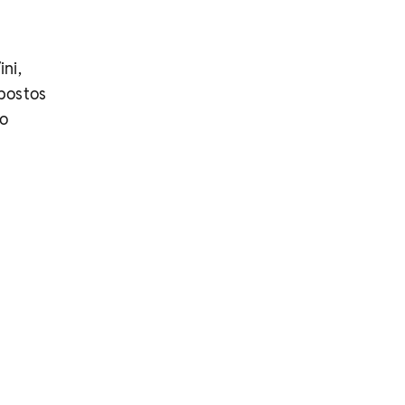
ni,
postos
co