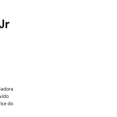
Jr
ciadora
vido
rise do