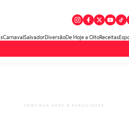
as
Carnaval
Salvador
Diversão
De Hoje a Oito
Receitas
Esp
CONTINUA APÓS A PUBLICIDADE