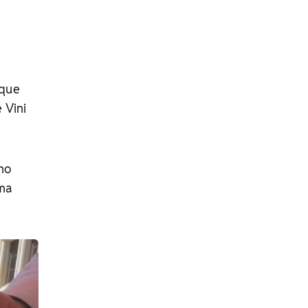
 que
 Vini
no
uma