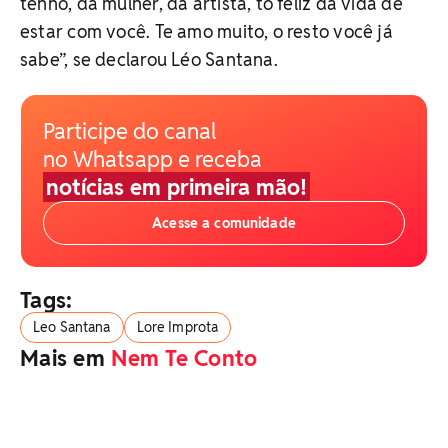
tenho, da mulher, da artista, tô feliz da vida de
estar com você. Te amo muito, o resto você já
sabe”, se declarou Léo Santana.
Participe do canal
no Whatsapp e receba
notícias em primeira mão!
Acesse a comunidade
Tags:
Leo Santana
Lore Improta
Mais em
Nem Te Conto