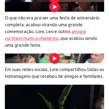
Aniversário de Lore Improta tem parabéns de Leo e Liz e
bolo especial Vídeo: Reprodução/Redes sociais
O que não era pra ser uma festa de aniversário
completa, acabou virando uma grande
comemoração. Lore, Leo e outros
amigos
curtiram muito o momento
, que acabou sendo
uma grande festa.
Aniversário de Lore Improta tem parabéns de Leo e Liz e
bolo especial Vídeo: Reprodução/Redes sociais
Em suas redes sociais, Lore compartilhou todas as
homenagens que recebeu de amigos e familiares.