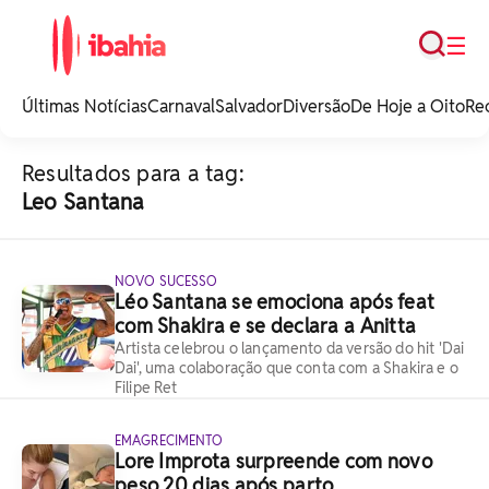
Busca
☰
iBahia é o portal de
noticias e
Últimas Notícias
Carnaval
Salvador
Diversão
De Hoje a Oito
Re
entretenimento da
Bahia.
Resultados para a tag:
Leo Santana
NOVO SUCESSO
Léo Santana se emociona após feat
com Shakira e se declara a Anitta
Artista celebrou o lançamento da versão do hit 'Dai
Dai', uma colaboração que conta com a Shakira e o
Filipe Ret
EMAGRECIMENTO
Lore Improta surpreende com novo
peso 20 dias após parto