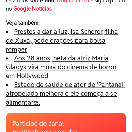
Leia mais sobre
BBB
no
iBahia.com
e siga o portal
no
Google Notícias
.
Veja também:
Prestes a dar à luz, Isa Scherer, filha
de Xuxa, pede orações para bolsa
romper
Aos 28 anos, neta da atriz Maria
Gladys vira musa do cinema de horror
em Hollywood
Estado de saúde de ator de 'Pantanal'
atropelado melhora e ele começa a se
alimentar￼
Participe do canal
no Whatsapp e receba