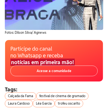
Fotos: Dilson Silva/ Agnews
Participe do canal
no Whatsapp e receba
notícias em primeira mão!
Acesse a comunidade
Tags:
Calçada da Fama
festival de cinema de gramado
Laura Cardoso
Léa Garcia
trofeu oscarito